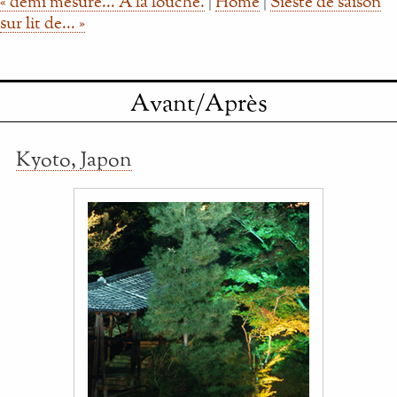
« demi mesure... A la louche.
|
Home
|
Sieste de saison
sur lit de... »
Avant/Après
Kyoto, Japon