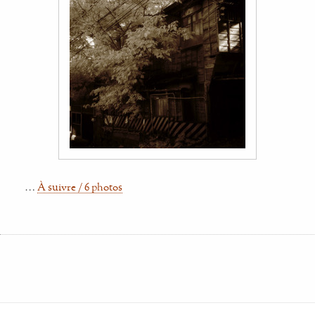
…
À suivre / 6 photos