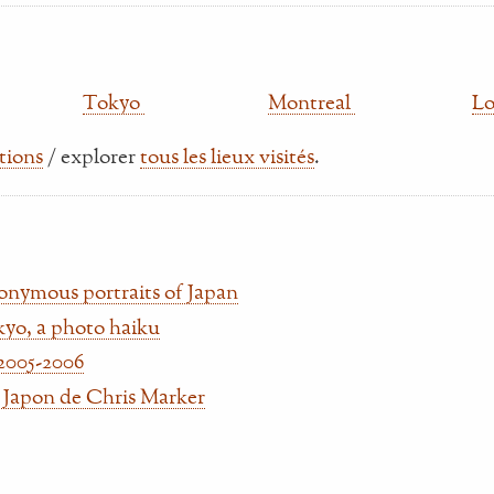
Tokyo
Montreal
L
ations
/ explorer
tous les lieux visités
.
onymous portraits of Japan
kyo, a photo haiku
2005-2006
le Japon de Chris Marker