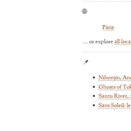
🌐
Paris
… or explore
all loc
📌
Nihonjin, An
Ghosts of To
Sanzu River, 
Sans Soleil: 