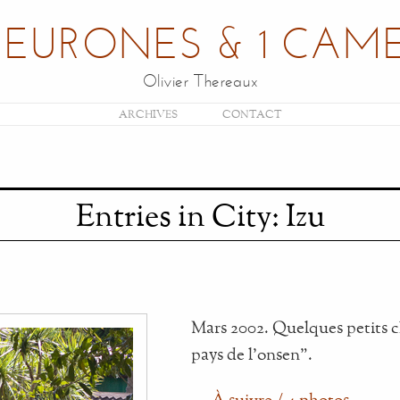
NEURONES & 1 CAM
Olivier Thereaux
ARCHIVES
CONTACT
Entries in City: Izu
Mars 2002. Quelques petits cl
pays de l'onsen”.
…
À suivre / 4 photos