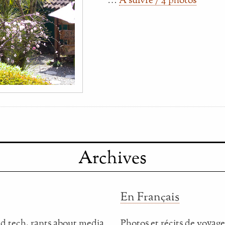
Archives
En Français
d tech, rants about media
Photos et récits de voyage,