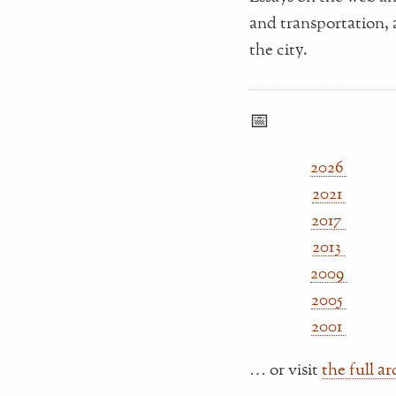
and transportation, 
the city.
📅
2026
2021
2017
2013
2009
2005
2001
… or visit
the full a